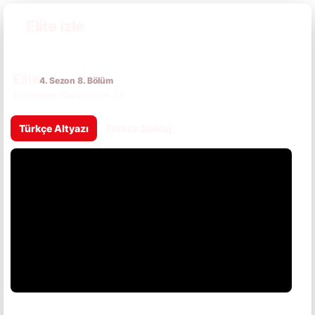
Elite izle
Elite
4. Sezon 8. Bölüm
(Gitmeden Önce (Kısım 2))
Türkçe Altyazı
Türkçe Dublaj