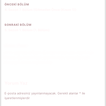
ÖNCEKI BÖLÜM
4. Sezon 7. Bölüm (Gitmeden Önce (Kısım 1))
SONRAKI BÖLÜM
5. Sezon 1. Bölüm (1. Bölüm)
Bölüm Özeti
Ari'nin uğradığı saldırının ayrıntıları ortaya çıkar. Ancak Las
Encinas öğrencileri hiçbir şeyin ilk başta göründüğü gibi
olmadığını bir kez daha kanıtlar.
Bölüm özetini okumak için tıkla.
(Spoiler İçerebilir)
Yorum Yaz
E-posta adresiniz yayınlanmayacak.
Gerekli alanlar
*
ile
işaretlenmişlerdir